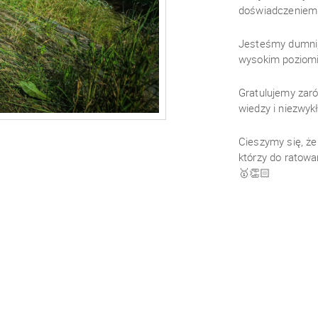
doświadczeniem
Jesteśmy dumni, 
wysokim poziomi
Gratulujemy zar
wiedzy i niezwyk
Cieszymy się, ż
którzy do ratowa
🥇👏🏻