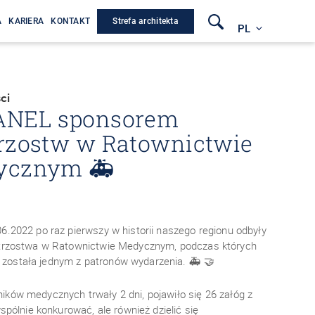
Strefa architekta
A
KARIERA
KONTAKT
PL
ci
ANEL sponsorem
rzostw w Ratownictwie
ycznym 🚑
6.2022 po raz pierwszy w historii naszego regionu odbyły
strzostwa w Ratownictwie Medycznym, podczas których
ostała jednym z patronów wydarzenia. 🚑 🤝
ków medycznych trwały 2 dni, pojawiło się 26 załóg z
wspólnie konkurować, ale również dzielić się