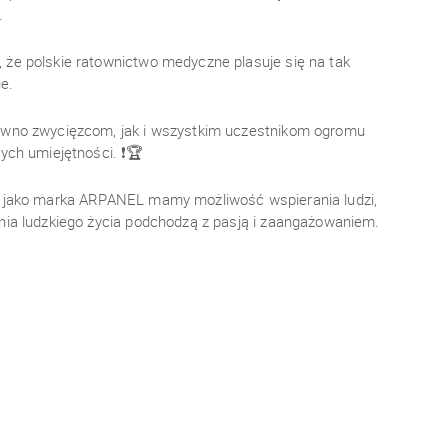
.
że polskie ratownictwo medyczne plasuje się na tak
e.
ówno zwycięzcom, jak i wszystkim uczestnikom ogromu
łych umiejętności. ❗🏆
e jako marka ARPANEL mamy możliwość wspierania ludzi,
nia ludzkiego życia podchodzą z pasją i zaangażowaniem.