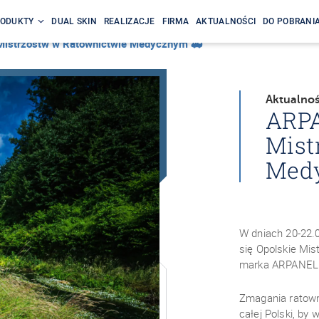
ODUKTY
DUAL SKIN
REALIZACJE
FIRMA
AKTUALNOŚCI
DO POBRANI
istrzostw w Ratownictwie Medycznym 🚑
Aktualnoś
ARP
Mist
Med
W dniach 20-22.0
się Opolskie Mi
marka ARPANEL z
Zmagania ratowni
całej Polski, by 