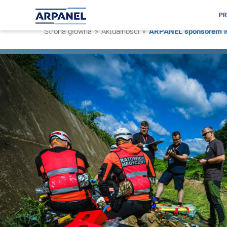
PR
Strona główna
»
Aktualności
»
ARPANEL sponsorem M