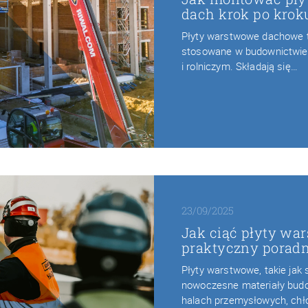
dach krok po krok
Płyty warstwowe dachowe 
stosowane w budownictwi
i rolniczym. Składają się…
23/09/2025
Jak ciąć płyty w
praktyczny porad
Płyty warstwowe, takie ja
nowoczesne materiały bud
halach przemysłowych, chł