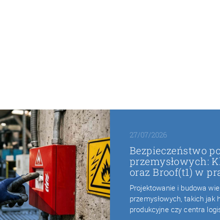
27/07/2026
Bezpieczeństwo p
przemysłowych: Kla
oraz Broof(t1) w p
Projektowanie i budowa wi
przemysłowych, takich jak
produkcyjne czy centra log