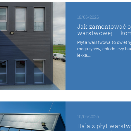
18/06/2026
Jak zamontować o
warstwowej — kom
Płyta warstwowa to świetny 
magazynów, chłodni czy bu
lekka,…
10/06/2026
Hala z płyt warst