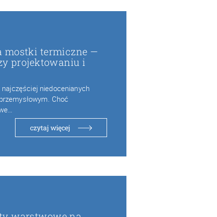
 mostki termiczne —
zy projektowaniu i
z najczęściej niedocenianych
 przemysłowym. Choć
owe…
czytaj więcej
ty warstwowe na