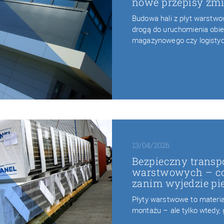
nowe przepisy zmi
Budowa hali z płyt warstw
drogą do uruchomienia obie
magazynowego czy logisty
13/04/2026
Bezpieczny transpo
warstwowych – co
zanim wyjedzie pi
Płyty warstwowe to materiał
montażu – ale tylko wtedy,