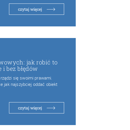
czytaj więcej
wowych: jak robić to
e i bez błędów
ządzi się swoimi prawami.
e jak najszybciej oddać obiekt
czytaj więcej