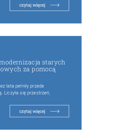
czytaj więcej
modernizacja starych
łowych za pomocą
h
z lata pełniły przede
 Liczyła się przestrzeń,
czytaj więcej