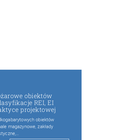
ożarowe obiektów
syfikacje REI, EI
raktyce projektowej
elkogabarytowych obiektów
 hale magazynowe, zakłady
istyczne,…