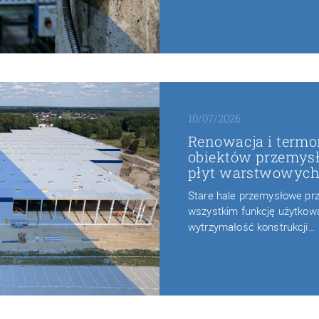
10/07/2026
Renowacja i termo
obiektów przemys
płyt warstwowyc
Stare hale przemysłowe prze
wszystkim funkcję użytkową.
wytrzymałość konstrukcji…