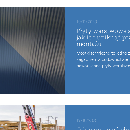
19/11/2025
Płyty warstwowe a
jak ich uniknąć pr
montażu
Mostki termiczne to jedno 
zagadnień w budownictwie
nowoczesne płyty warstw
17/10/2025
Jak montować pły