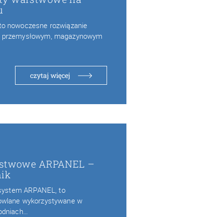
u
to nowoczesne rozwiązanie
e przemysłowym, magazynowym
czytaj więcej
arstwowe ARPANEL –
nik
k system ARPANEL, to
owlane wykorzystywane w
odniach…