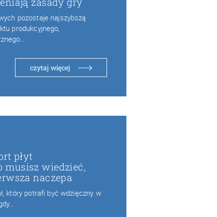
eniają zasady gry
owych pozostaje najszybszą
ktu produkcyjnego,
cznego…
czytaj więcej
rt płyt
 musisz wiedzieć,
erwsza naczepa
, który potrafi być wdzięczny w
 gdy…