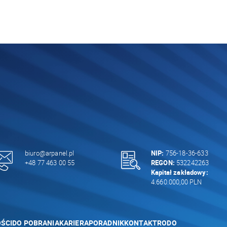
biuro@arpanel.pl
NIP:
756-18-36-633
+48 77 463 00 55
REGON:
532242263
Kapitał zakładowy:
4.660.000,00 PLN
ŚCI
DO POBRANIA
KARIERA
PORADNIK
KONTAKT
RODO