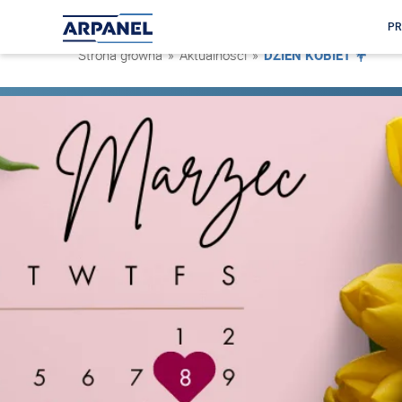
PR
Strona główna
»
Aktualności
»
DZIEŃ KOBIET 💐