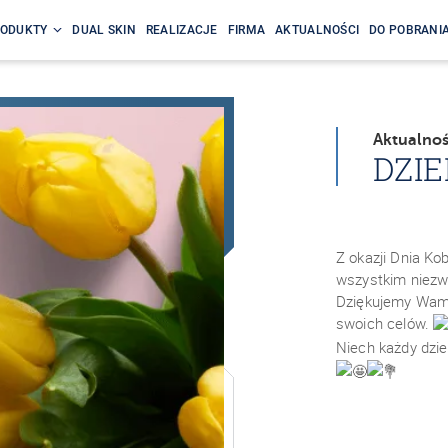
ODUKTY
DUAL SKIN
REALIZACJE
FIRMA
AKTUALNOŚCI
DO POBRANI
Aktualnoś
DZIE
Z okazji Dnia Ko
wszystkim niezw
Dziękujemy Wam 
swoich celów.
Niech każdy dzie