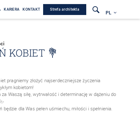
Strefa architekta
A
KARIERA
KONTAKT
PL
ci
Ń KOBIET 💐
biet pragniemy złożyć najserdeczniejsze życzenia
ykłym kobietom!
za Waszą siłę, wytrwałość i determinację w dążeniu do
ń będzie dla Was pełen uśmiechu, miłości i spełnienia.