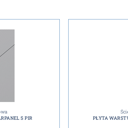
owa
Śc
RPANEL S PIR
PŁYTA WARST