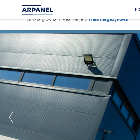
PR
Strona główna
»
Realizacje
»
Hala magazynowa