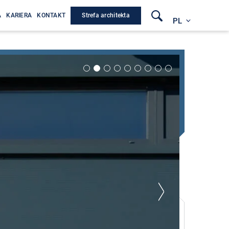
Strefa architekta
A
KARIERA
KONTAKT
PL