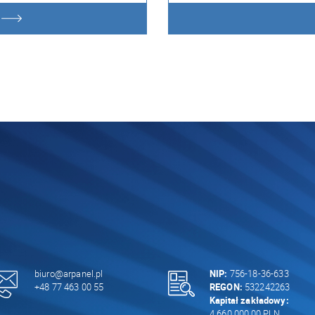
biuro@arpanel.pl
NIP:
756-18-36-633
+48 77 463 00 55
REGON:
532242263
Kapitał zakładowy:
4.660.000,00 PLN