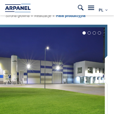
PL
Strona główna
»
Realizacje
»
Hala produkcyjna