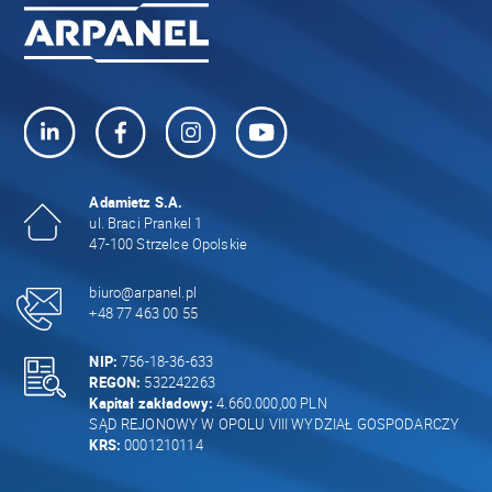
Adamietz S.A.
ul. Braci Prankel 1
47-100 Strzelce Opolskie
biuro@arpanel.pl
+48 77 463 00 55
NIP:
756-18-36-633
REGON:
532242263
Kapitał zakładowy:
4.660.000,00 PLN
SĄD REJONOWY W OPOLU VIII WYDZIAŁ GOSPODARCZY
KRS:
0001210114