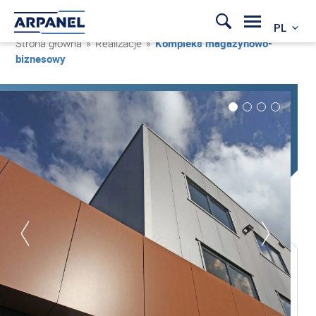
PL
Strona główna
»
Realizacje
»
Kompleks magazynowo-
biznesowy