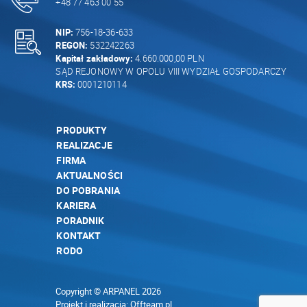
+48 77 463 00 55
NIP:
756-18-36-633
REGON:
532242263
Kapitał zakładowy:
4.660.000,00 PLN
SĄD REJONOWY W OPOLU VIII WYDZIAŁ GOSPODARCZY
KRS:
0001210114
PRODUKTY
REALIZACJE
FIRMA
AKTUALNOŚCI
DO POBRANIA
KARIERA
PORADNIK
KONTAKT
RODO
Copyright © ARPANEL 2026
Projekt i realizacja:
Offteam.pl