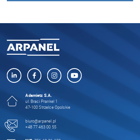
Adamietz S.A.
ul. Braci Prankel 1
47-100 Strzelce Opolskie
biuro@arpanel.pl
+48 77 463 00 55