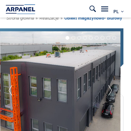
PL
Strona główna
»
Realizacje
»
Obiekt magazynowo- biurowy