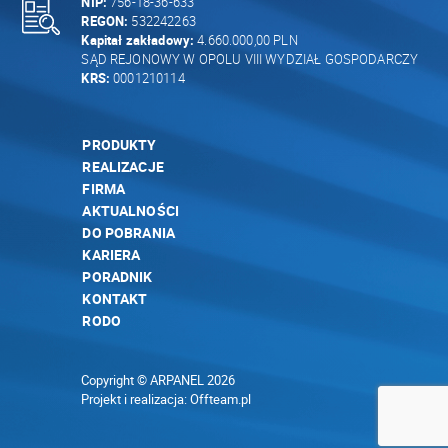
NIP:
756-18-36-633
REGON:
532242263
Kapitał zakładowy:
4.660.000,00 PLN
SĄD REJONOWY W OPOLU VIII WYDZIAŁ GOSPODARCZY
KRS:
0001210114
PRODUKTY
REALIZACJE
FIRMA
AKTUALNOŚCI
DO POBRANIA
KARIERA
PORADNIK
KONTAKT
RODO
Copyright © ARPANEL 2026
Projekt i realizacja:
Offteam.pl