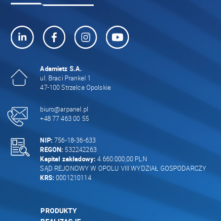
Adamietz S.A.
ul. Braci Prankel 1
47-100 Strzelce Opolskie
biuro@arpanel.pl
+48 77 463 00 55
NIP:
756-18-36-633
REGON:
532242263
Kapitał zakładowy:
4.660.000,00 PLN
SĄD REJONOWY W OPOLU VIII WYDZIAŁ GOSPODARCZY
KRS:
0001210114
PRODUKTY